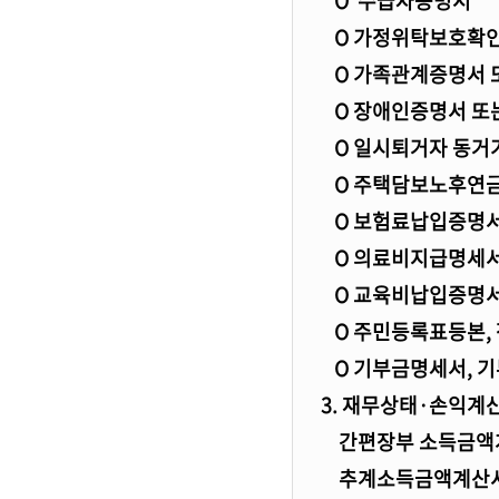
O 수급자증명서
O 가정위탁보호확인
O 가족관계증명서 
O 장애인증명서 또는
O 일시퇴거자 동거
O 주택담보노후연금
O 보험료납입증명서
O 의료비지급명세
O 교육비납입증명서,
O 주민등록표등본,
O 기부금명세서, 
3. 재무상태·손익계
간편장부 소득금액계
추계소득금액계산서 